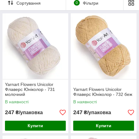
футболочки, плаття, спідниці, весняні шапочки, бандани, а
Сортування
0
Фільтри
також іграшки та декор для дому.
Прати вручну, сушити на горизонтальній поверхні.
Yarnart Flowers Unicolor
Флаверс Юніколор - 731
Yarnart Flowers Unicolor
молочний
Флаверс Юніколор - 732 беж
В наявності
В наявності
247
247
₴/упаковка
₴/упаковка
Купити
Купити