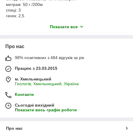
метраж: 50 г /200м
спиці: 3
гачок: 2,5
паковання: 5мот по 50г
Показати все
Yarnart Flowers Unicolor - літня пряжа з бавовною, м'яка,
приємна на дотик. Підходить для в'язання дітям та дорослим.
З пряжі Флаверс Юніколор можна зв'язати літні кофточки,
футболки, сукні, спідниці, весняні шапочки, бандани, а також
Про нас
іграшки та декор для дому.
Прати вручну, сушити на горизонтальній поверхні.
98% позитивних з 484 відгуків за рік
Працює з 23.03.2015
м. Хмельницький
Геологів, Хмельницький, Україна
Контакти
Сьогодні вихідний
Показати весь графік роботи
Про нас