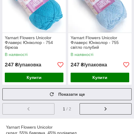
Yarnart Flowers Unicolor
Yarnart Flowers Unicolor
Флаверс Юніколор - 754
Флаверс Юніколор - 755
бірюза
світло голубий
В наявності
В наявності
247
247
₴/упаковка
₴/упаковка
Купити
Купити
Показати ще
1
/ 2
Yarnart Flowers Unicolor
склад: 55% бавовна, 45% поліакрил