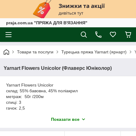
praja.com.ua "ПРЯЖА ДЛЯ В'ЯЗАННЯ"
Товари та послуги
Турецька пряжа Yarnart (ярнарт)
Yarnart Flowers Unicolor (Флаверс Юніколор)
Yarnart Flowers Unicolor
склад: 55% бавовна, 45% поліакрил
метраж: 50г /200м
спиці: 3
гачок: 2,5
паковання: 5мот по 50г
Показати все
Yarnart Flowers Unicolor - літня пряжа з бавовною, м'яка,
приємна на дотик. Підходить для в'язання дітям і дорослим.
З пряжі Флаверс Юніколор можна зв'язати літні кофтинки,