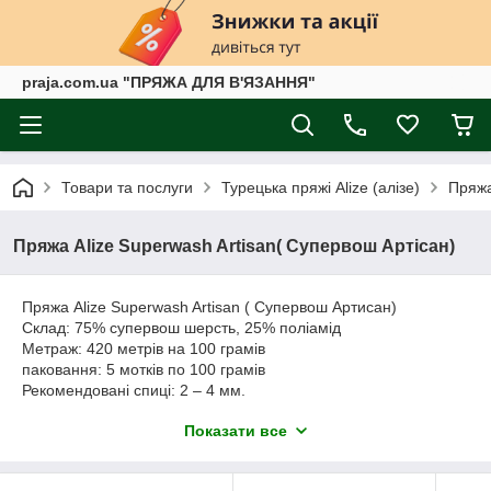
praja.com.ua "ПРЯЖА ДЛЯ В'ЯЗАННЯ"
Товари та послуги
Турецька пряжі Alize (алізе)
Пряжа
Пряжа Alize Superwash Artisan( Супервош Артісан)
Пряжа Alize Superwash Artisan ( Супервош Артисан)
Склад: 75% супервош шерсть, 25% поліамід
Метраж: 420 метрів на 100 грамів
паковання: 5 мотків по 100 грамів
Рекомендовані спиці: 2 – 4 мм.
Пряжа Alize Superwash Artisan — класична носкова пряжа,
Показати все
яка стійка до зношування. У складі має 70% вовни та 25%
поліаміду, з обробленням "супервош", що дає змогу готові
вироби прати в пральній машинці. Пряжа Супервош Артисан