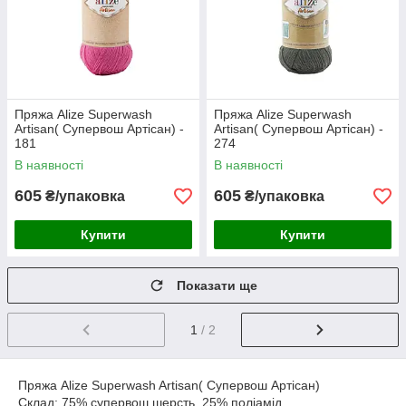
Пряжа Alize Superwash
Пряжа Alize Superwash
Artisan( Супервош Артісан) -
Artisan( Супервош Артісан) -
181
274
В наявності
В наявності
605
605
₴/упаковка
₴/упаковка
Купити
Купити
Показати ще
1
/ 2
Пряжа Alize Superwash Artisan( Супервош Артісан)
Склад: 75% супервош шерсть, 25% поліамід