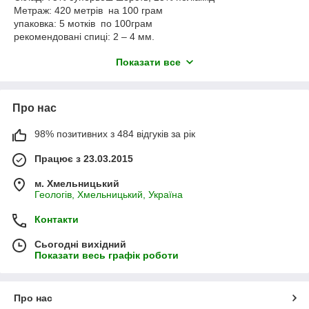
Метраж: 420 метрів на 100 грам
упаковка: 5 мотків по 100грам
рекомендовані спиці: 2 – 4 мм.
Пряжа Alize Superwash Artisan - класична шкарпеткова
Показати все
пряжа, яка стійка до зношування. В складі має 70% шерсті та
25% поліаміду, з обробкою "супервош", що дозволяє, готові
вироби прати в пральній машинці. Пряжа Супервош Артісан
Про нас
підійде для в'язання шкарпеток, светрів, кардиганів.
98% позитивних з 484 відгуків за рік
Працює з 23.03.2015
м. Хмельницький
Геологів, Хмельницький, Україна
Контакти
Сьогодні вихідний
Показати весь графік роботи
Про нас