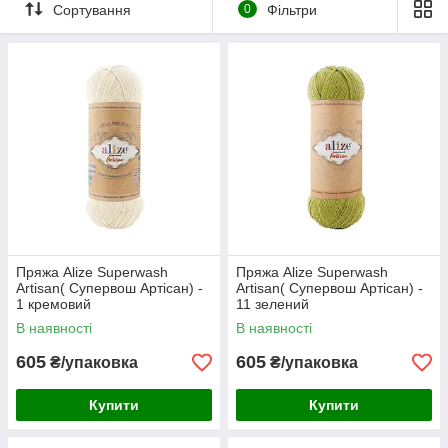
Сортування
0
Фільтри
підійде для в'язання шкарпеток, светрів, кардиганів.
Пряжа Alize Superwash
Пряжа Alize Superwash
Artisan( Супервош Артісан) -
Artisan( Супервош Артісан) -
1 кремовий
11 зелений
В наявності
В наявності
605
605
₴/упаковка
₴/упаковка
Купити
Купити