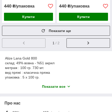
440
440
₴/упаковка
₴/упаковка
Купити
Купити
Показати ще
1
/ 2
Alize Lana Gold 800
склад: 49% вовна - %51 акрил
метраж : 100 гр. 730 мт.
вид пряжі : класична пряжа
упаковка : 5 x 100 гр.
спиці: 2 - 4
Показати все
гачок: 1 - 2
Alize Lana Gold 800 - м'яка, легка, у зразку ніжна, ворсиста,
міцна нитка, скручена не дуже щільно. Чудово виглядає в
косах і ажурних узорах. Тепла за рахунок вовни у складі
Про нас
пряжі, легко в'яжеться,
красиво виглядає у виробі, економічна витрата нитки.