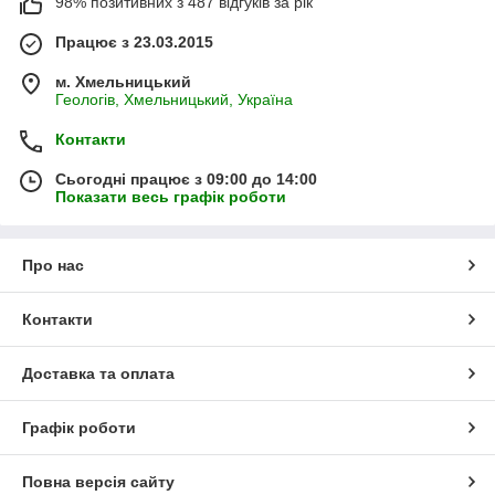
98% позитивних з 487 відгуків за рік
Класична пряжа для зимового сезону, може
використовуватися для дитячої та дорослої одягу. З цієї пряжі
Працює з 23.03.2015
можна в'язати красиві ніжні ажурні шалі, легкі ажурні
кофтинки, шапки, снуди, кардигани. Нитка відмінно підходить
м. Хмельницький
для в'язання градієнта. Велика різноманітність кольорів пряжі
Геологів, Хмельницький, Україна
Алізе Лана голд 800 дозволяє вибрати потрібний колір.
Контакти
Сьогодні працює з 09:00 до 14:00
Показати весь графік роботи
Про нас
Контакти
Доставка та оплата
Графік роботи
Повна версія сайту