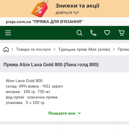
praja.com.ua "ПРЯЖА ДЛЯ В'ЯЗАННЯ"
Товари та послуги
Турецька пряжі Alize (алізе)
Пряжа
Пряжа Alize Lana Gold 800 (Лана голд 800)
Alize Lana Gold 800
склад: 49% вовна - %51 акрил
метраж : 100 гр. 730 мт.
вид пряжі : класична пряжа
упаковка : 5 x 100 гр.
спиці: 2 - 4
Показати все
гачок: 1 - 2
Alize Lana Gold 800 - м'яка, легка, у зразку ніжна, ворсиста,
міцна нитка, скручена не дуже щільно. Чудово виглядає в