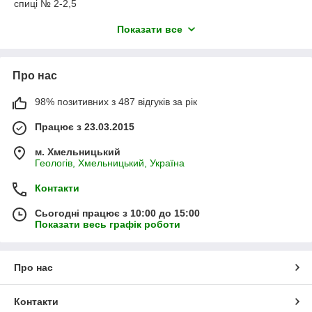
спиці № 2-2,5
гачок №2
Показати все
Пряжа Alize Superlana Tig - класична пряжа, яка має у
своєму складі 25% вовни і 75% акрилу. Тонка, м'яка та
приємна на дотик пряжа, підійде для в'язання ажурних,
легких виробів. З Алізе Суперлана тіг можна зв'язати
Про нас
жилетку, светра, шапку, шарф та інших осінньо-зимових
виробів.
98% позитивних з 487 відгуків за рік
Прати вручну, сушити на горизонтальній поверхні.
Працює з 23.03.2015
м. Хмельницький
Геологів, Хмельницький, Україна
Контакти
Сьогодні працює з 10:00 до 15:00
Показати весь графік роботи
Про нас
Контакти