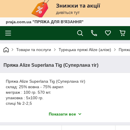
praja.com.ua "ПРЯЖА ДЛЯ В'ЯЗАННЯ"
Товари та послуги
Турецька пряжі Alize (алізе)
Пряжа
Пряжа Alize Superlana Tig (Суперлана тіг)
Пряжа Alize Superlana Tig (Суперлана тіг)
склад: 25% вовна - 75% акрил
метраж : 100 гр. 570 мт.
упаковка : 5x100 гр.
спиці № 2-2,5
гачок №2
Показати все
Пряжа Alize Superlana Tig - класична пряжа, яка має у
своєму складі 25% вовни і 75% акрилу. Тонка, м'яка та
приємна на дотик пряжа, підійде для в'язання ажурних,