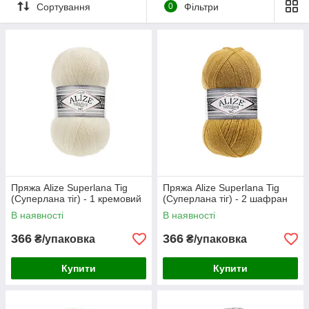
легких виробів. З Алізе Суперлана тіг можна зв'язати
Сортування
0
Фільтри
жилетку, светра, шапку, шарф та інших осінньо-зимових
виробів.
Прати вручну, сушити на горизонтальній поверхні.
Пряжа Alize Superlana Tig
Пряжа Alize Superlana Tig
(Суперлана тіг) - 1 кремовий
(Суперлана тіг) - 2 шафран
В наявності
В наявності
366
366
₴/упаковка
₴/упаковка
Купити
Купити