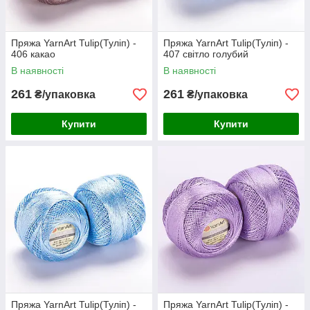
Пряжа YarnАrt Tulip(Туліп) -
Пряжа YarnАrt Tulip(Туліп) -
406 какао
407 світло голубий
В наявності
В наявності
261
261
₴/упаковка
₴/упаковка
Купити
Купити
Пряжа YarnАrt Tulip(Туліп) -
Пряжа YarnАrt Tulip(Туліп) -