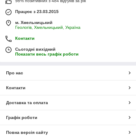
98% позитивних з 484 відгуків за рік
в'язальниці пряжа з мікрофібри. Вона буває слизькій і
неслухняною, але тих, хто з нею впорається, винагородить
Працює з 23.03.2015
легкістю і блиском готового виробу.
м. Хмельницький
Геологів, Хмельницький, Україна
Контакти
Сьогодні вихідний
Показати весь графік роботи
Про нас
Контакти
Доставка та оплата
Графік роботи
Повна версія сайту