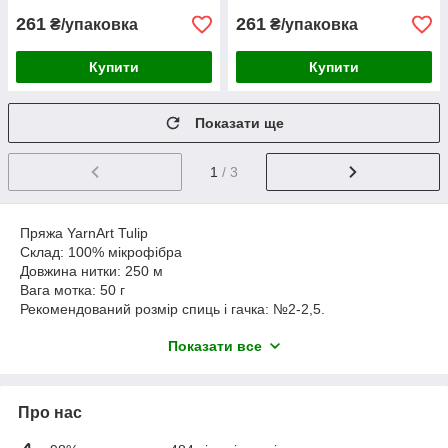
261
261
₴/упаковка
₴/упаковка
Купити
Купити
Показати ще
1
/ 3
Пряжа YarnАrt Tulip
Склад: 100% мікрофібра
Довжина нитки: 250 м
Вага мотка: 50 г
Рекомендований розмір спиць і гачка: №2-2,5.
Мотків в упаковці: 6 шт
Показати все
Пряжа Yarnart Tulip - класична, тонка пряжа з мікрофібри,
яскраві, соковиті кольори, нитка з глянцевим полиском.
Підходить для в'язання літнього одягу, купальників, тунік для
пляжу, сумочок, мережива, серветок, ажурних топів і
Про нас
спідниць, для в'язання біжутерії, прикрас.
Yarnart Tulip дуже популярна, але досить вимоглива до