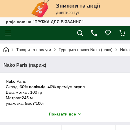
praja.com.ua "ПРЯЖА ДЛЯ В'ЯЗАННЯ"
Товари та послуги
Турецька пряжа Nako (нако)
Nako
Nako Paris (париж)
Nako Paris
Склад :60% поліамід, 40% преміум акрил
Вага мотка : 100 гр
Метраж:245 м
упаковка: 5мот*100г
спиці: 3,5 -4
Показати все
гачок: 2
Nako Paris - фантазійна пряжа для ручного в'язання. Ниточка
м'яка ворсиста, дуже приємна по тактильним відчуттям.