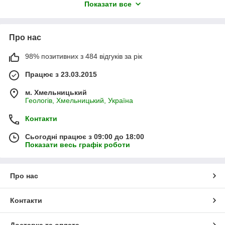
Показати все
Назва: Ginger
Спиці кругові Ginger KnitPro - легкі, міцні та довговічні. Гладка
поверхня, яка забезпечує хороше ковзання при в'язанні,
відмінно взаємодіє з кожним типом пряжі, не уповільнюючи
Про нас
ритм в'язання.
Спиці Джинджер приємні на дотик і ніжно лежать у руці, що
98% позитивних з 484 відгуків за рік
гарантує в'язання без втоми рук.
Дві спиці з'єднані кабелем. Довжина однієї спиці 14 см.
Працює з 23.03.2015
Розмірна сітка 2-12 мм.
м. Хмельницький
Геологів, Хмельницький, Україна
Контакти
Сьогодні працює з 09:00 до 18:00
Показати весь графік роботи
Про нас
Контакти