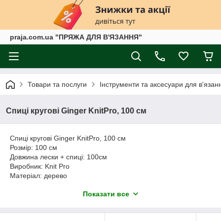
praja.com.ua "ПРЯЖА ДЛЯ В'ЯЗАННЯ"
Товари та послуги
Інструменти та аксесуари для в'язан
Спиці кругові Ginger KnitPro, 100 см
Спиці кругові Ginger KnitPro, 100 см
Розмір: 100 см
Довжина лески + спиці: 100см
Виробник: Knit Pro
Матеріал: дерево
Тип спиць: кругові
Показати все
Назва: Ginger
Спиці кругові Ginger KnitPro - легкі, міцні та довговічні. Гладка
поверхня, яка забезпечує хороше ковзання при в'язанні,