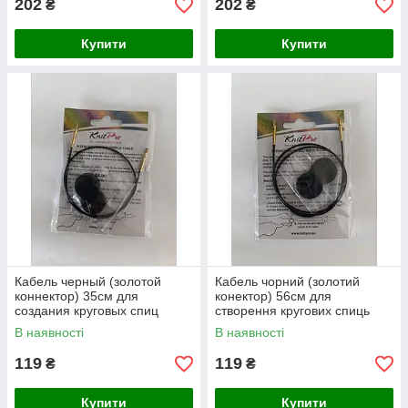
202
202
₴
₴
Купити
Купити
Кабель черный (золотой
Кабель чорний (золотий
коннектор) 35см для
конектор) 56см для
создания круговых спиц
створення кругових спиць
длиной 60см. KnitPro
завдовжки 80см. KnitPro
В наявності
В наявності
119
119
₴
₴
Купити
Купити