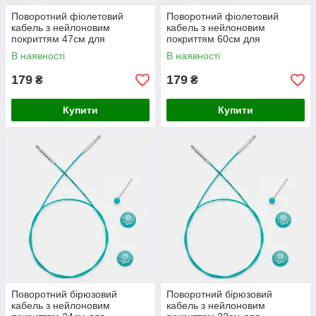
Поворотний фіолетовий
Поворотний фіолетовий
кабель з нейлоновим
кабель з нейлоновим
покриттям 47см для
покриттям 60см для
створення кругових спиць
створення кругових спиць
В наявності
В наявності
довжиною 120см KnitPro
довжиною 150см KnitPro
179
179
₴
₴
Купити
Купити
Поворотний бірюзовий
Поворотний бірюзовий
кабель з нейлоновим
кабель з нейлоновим