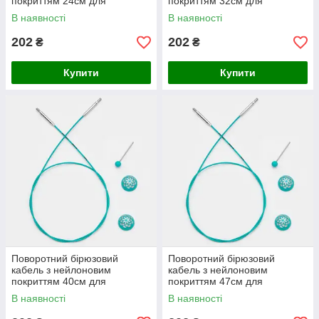
покриттям 24см для
покриттям 32см для
створення кругових спиць
створення кругових спиць
В наявності
В наявності
довжиною 60см Mindful
довжиною 80см Mindful
Collection KnitPro
Collection KnitPro
202
202
₴
₴
Купити
Купити
Поворотний бірюзовий
Поворотний бірюзовий
кабель з нейлоновим
кабель з нейлоновим
покриттям 40см для
покриттям 47см для
створення кругових спиць
створення кругових спиць
В наявності
В наявності
довжиною 100см Mindful
довжиною 120см Mindful
Collection KnitPro
Collection KnitPro