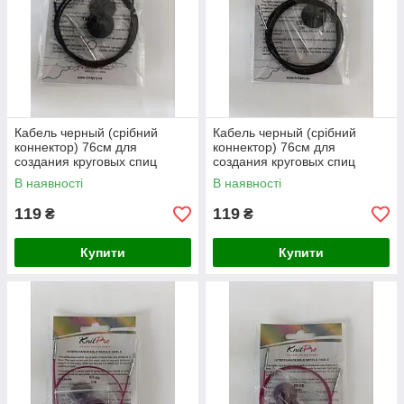
Кабель черный (срібний
Кабель черный (срібний
коннектор) 76см для
коннектор) 76см для
создания круговых спиц
создания круговых спиц
длиной 100см. KnitPro
длиной 120см. KnitPro
В наявності
В наявності
119
119
₴
₴
Купити
Купити