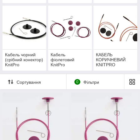
механізмом 360°
кольору з
поворотним
механізмом на
360°
Кабель чорний
Кабель
КАБЕЛЬ
(срібний конектор)
фіолетовий
КОРИЧНЕВИЙ
KnitPro
KnitPro
KNITPRO
Сортування
0
Фільтри