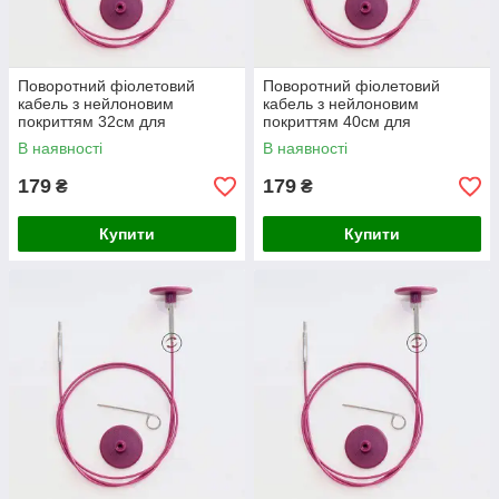
Поворотний фіолетовий
Поворотний фіолетовий
кабель з нейлоновим
кабель з нейлоновим
покриттям 32см для
покриттям 40см для
створення кругових спиць
створення кругових спиць
В наявності
В наявності
довжиною 80см KnitPro
довжиною 100см KnitPro
179
179
₴
₴
Купити
Купити