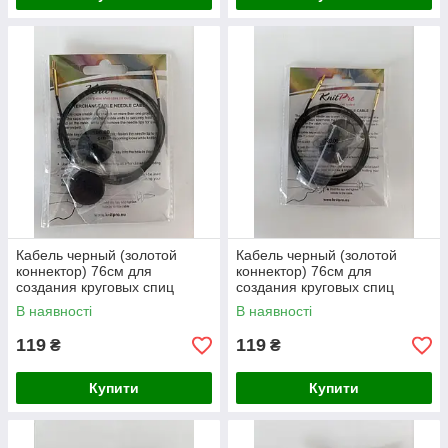
Кабель черный (золотой
Кабель черный (золотой
коннектор) 76см для
коннектор) 76см для
создания круговых спиц
создания круговых спиц
длиной 100см. KnitPro
длиной 120см. KnitPro
В наявності
В наявності
119
119
₴
₴
Купити
Купити