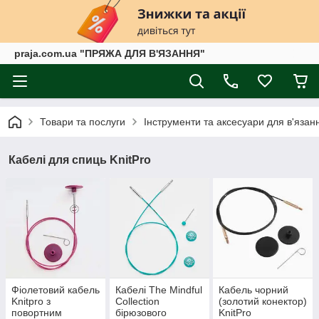
praja.com.ua "ПРЯЖА ДЛЯ В'ЯЗАННЯ"
Товари та послуги
Інструменти та аксесуари для в'язан
Кабелі для спиць KnitPro
Фіолетовий кабель
Кабелі The Mindful
Кабель чорний
Knitpro з
Collection
(золотий конектор)
повортним
бірюзового
KnitPro