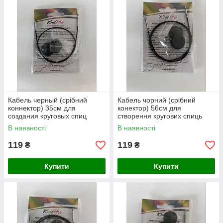
Кабель черный (срібний
Кабель чорний (срібний
коннектор) 35см для
конектор) 56см для
создания круговых спиц
створення кругових спиць
длиной 60см. KnitPro
завдовжки 80см. KnitPro
В наявності
В наявності
119
119
₴
₴
Купити
Купити