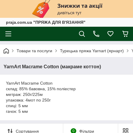
praja.com.ua "ПРЯЖА ДЛЯ В'ЯЗАННЯ"
Товари та послуги
Турецька пряжа Yarnart (ярнарт)
YarnArt Macrame Cotton (макраме коттон)
YarnArt Macrame Cotton
склад: 85% бавовна, 15% поліестер
метраж: 250г/225м
упаковка: 4мот по 250г
спиці: 5 мм
гачок: 5 мм
Сортування
0
Фільтри