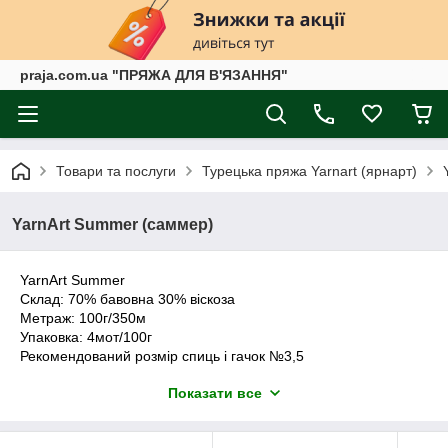
praja.com.ua "ПРЯЖА ДЛЯ В'ЯЗАННЯ"
Товари та послуги
Турецька пряжа Yarnart (ярнарт)
YarnArt Summer (саммер)
YarnArt Summer
Склад: 70% бавовна 30% віскоза
Метраж: 100г/350м
Упаковка: 4мот/100г
Рекомендований розмір спиць і гачок №3,5
Пряжа YarnArt Summer складається з бавовняної нитки,
Показати все
оплетенной ниткою віскози, яка надає деякий блиск.
Підходить для в'язання гачком та спицями, у готових виробах
виглядає дуже ефектно. Нитка м'яка, рівномірна, без вузлів і