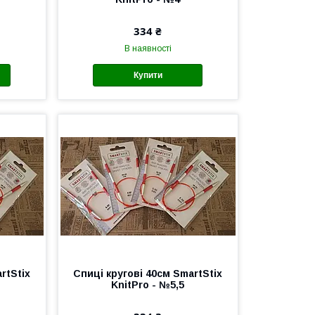
334 ₴
В наявності
Купити
rtStix
Спиці кругові 40см SmartStix
KnitPro - №5,5