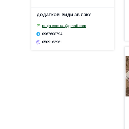
praja.com.ua@gmail.com
0967608794
0509162961