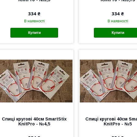
334 ₴
334 ₴
В наявності
В наявності
Купити
Купити
Спиці кругові 40см SmartStix
Спиці кругові 40см Sma
KnitPro - №4,5
KnitPro - №5