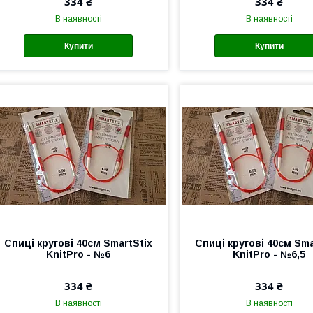
334 ₴
334 ₴
В наявності
В наявності
Купити
Купити
Спиці кругові 40см SmartStix
Спиці кругові 40см Sma
KnitPro - №6
KnitPro - №6,5
334 ₴
334 ₴
В наявності
В наявності