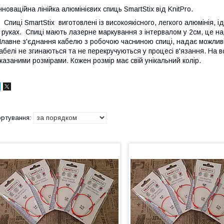
нноваційна лінійка алюмінієвих спиць SmartStix від KnitPro.
пиці SmartStix виготовлені із високоякісного, легкого алюмінія, і
 руках. Спиці мають лазерне маркування з інтервалом у 2см, це на
лавне з'єднання кабелю з робочою часниною спиці, надає можливіт
абелі не згинаються та не перекручуються у процесі в'язання. На 
казаними розмірами. Кожен розмір має свій унікальний колір.