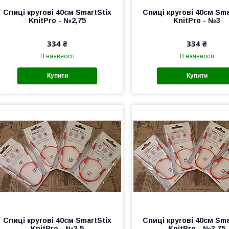
Спиці кругові 40см SmartStix
Спиці кругові 40см Sma
KnitPro - №2,75
KnitPro - №3
334 ₴
334 ₴
В наявності
В наявності
Купити
Купити
Спиці кругові 40см SmartStix
Спиці кругові 40см Sma
KnitPro - №3,5
KnitPro - №3,75