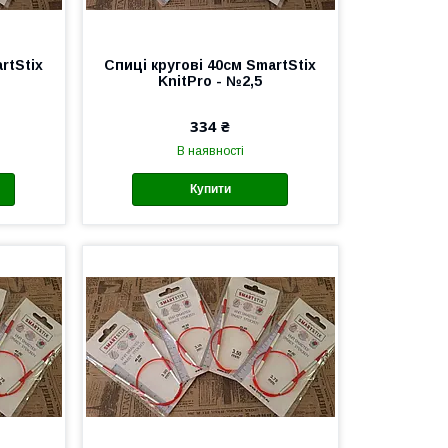
rtStix
Спиці кругові 40см SmartStix
KnitPro - №2,5
334 ₴
В наявності
Купити