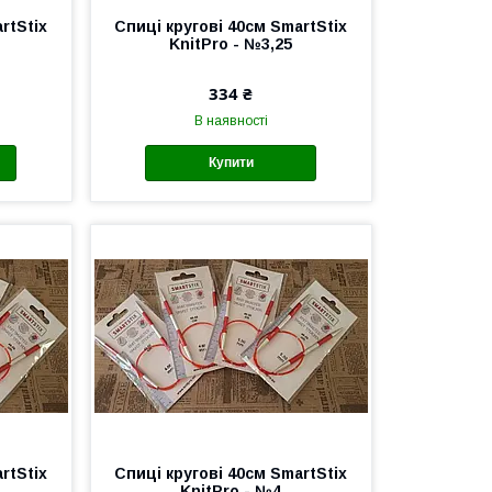
rtStix
Спиці кругові 40см SmartStix
KnitPro - №3,25
334 ₴
В наявності
Купити
rtStix
Спиці кругові 40см SmartStix
KnitPro - №4