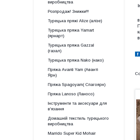
виробництва
І
Розпродаж! Знижки!!!
С
в
Турецька пряжі Alize (алізе)
П
Турецька пряжа Yarnart
к
(ярнарт)
в
Турецька пряжа Gazzal
(газал)
Турецька пряжа Nako (нако)
Пряжа Avanti Yarn (Аванті
Ярн)
Пряжа Spagoyarn( Спагоярн)
Пряжа Lanoso (Ланосо)
Інструменти та аксесуари для
в'язання
Домашній текстиль турецького
виробництва
Marrido Super Kid Mohair