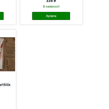
334 ₴
В наявності
Купити
rtStix