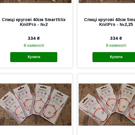
Спиці кругові 40см SmartStix
Спиці кругові 40см Sma
KnitPro - №2
KnitPro - №2,25
334 ₴
334 ₴
В наявності
В наявності
Купити
Купити