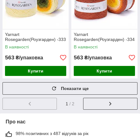
Yarnart
Yarnart
Rosegarden(Роузгарден) -333
Rosegarden(Роузгарден) -334
В наявності
В наявності
563
563
₴/упаковка
₴/упаковка
Купити
Купити
Показати ще
1
/ 2
Про нас
98% позитивних з 487 відгуків за рік