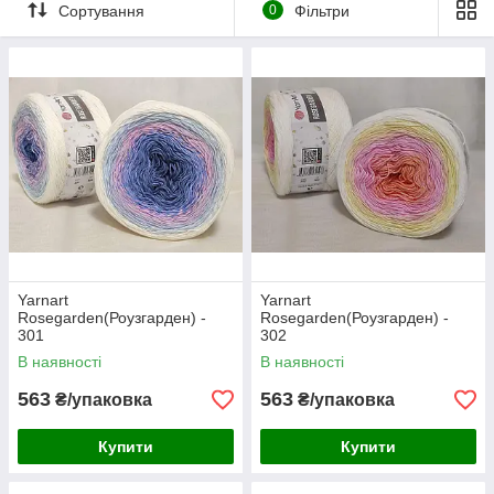
Сортування
0
Фільтри
одного тону в інший.
Речі з пряжі Роузгарден будуть яскравими і неповторними, а
натуральний склад справити приємні враження під час
носіння ваших виробів.
Yarnart
Yarnart
Rosegarden(Роузгарден) -
Rosegarden(Роузгарден) -
301
302
В наявності
В наявності
563
563
₴/упаковка
₴/упаковка
Купити
Купити