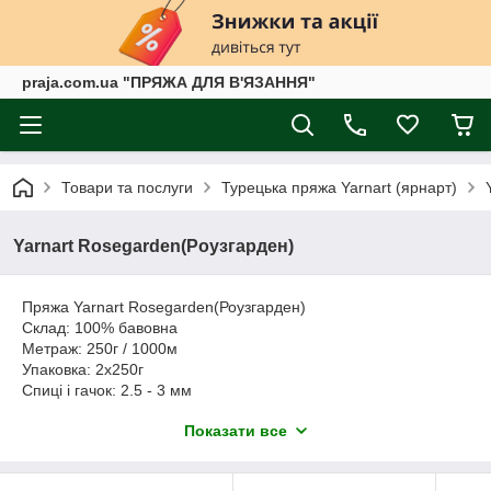
praja.com.ua "ПРЯЖА ДЛЯ В'ЯЗАННЯ"
Товари та послуги
Турецька пряжа Yarnart (ярнарт)
Yarnart Rosegarden(Роузгарден)
Пряжа Yarnart Rosegarden(Роузгарден)
Склад: 100% бавовна
Метраж: 250г / 1000м
Упаковка: 2х250г
Спиці і гачок: 2.5 - 3 мм
Показати все
Пряжа Yarnart Rosegarden(Роузгарден) - літня, м'яка
бавовняна ниточка секційного фарбування. Кольорова гама в
мотку складається з п'яти кольорів, які плавно переходять із