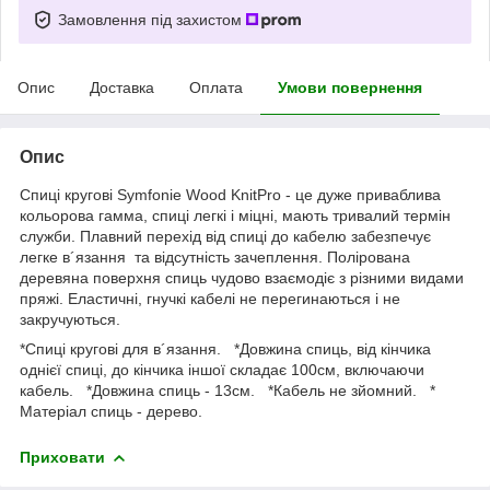
Замовлення під захистом
Опис
Доставка
Оплата
Умови повернення
Опис
Спиці кругові Symfonie Wood KnitPro - це дуже приваблива
кольорова гамма, спиці легкі і міцні, мають тривалий термін
служби. Плавний перехід від спиці до кабелю забезпечує
легке в´язання та відсутність зачеплення. Полірована
деревяна поверхня спиць чудово взаємодіє з різними видами
пряжі. Еластичні, гнучкі кабелі не перегинаються і не
закручуються.
*Спиці кругові для в´язання. *Довжина спиць, від кінчика
однієї спиці, до кінчика іншої складає 100см, включаючи
кабель. *Довжина спиць - 13см. *Кабель не зйомний. *
Матеріал спиць - дерево.
Приховати