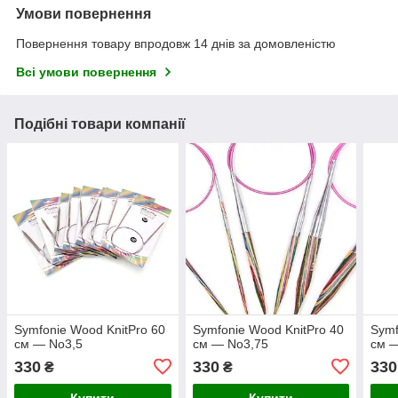
Умови повернення
Повернення товару впродовж 14 днів за домовленістю
Всі умови повернення
Подібні товари компанії
Symfonie Wood KnitPro 60
Symfonie Wood KnitPro 40
Symf
см — No3,5
см — No3,75
см 
330
330
330
₴
₴
Купити
Купити