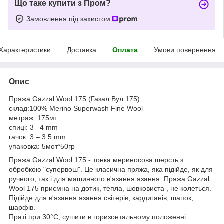
Що таке купити з Пром?
Замовлення під захистом
Характеристики
Доставка
Оплата
Умови повернення
Опис
Пряжа Gazzal Wool 175 (Газал Вул 175)
склад:100% Merino Superwash Fine Wool
метраж: 175мт
спиці: 3– 4 mm
гачок: 3 – 3.5 mm
упаковка: 5мот*50гр
Пряжа Gazzal Wool 175 - тонка мериносова шерсть з
обробкою "супервош". Це класична пряжа, яка підійде, як для
ручного, так і для машинного в'язання язання. Пряжа Gazzal
Wool 175 приємна на дотик, тепла, шовковиста , не колеться.
Підійде для в'язання язання світерів, кардиганів, шапок,
шарфів.
Праті при 30°С, сушити в горизонтальному положенні.