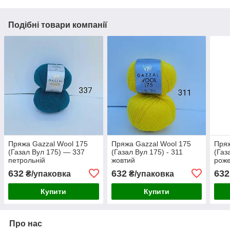
Подібні товари компанії
Пряжа Gazzal Wool 175
Пряжа Gazzal Wool 175
Пряж
(Газал Вул 175) — 337
(Газал Вул 175) - 311
(Газ
петрольній
жовтий
рож
632
632
632
₴/упаковка
₴/упаковка
Купити
Купити
Про нас