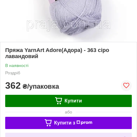
Пряжа YarnArt Adore(Адора) - 363 сіро
лавандовий
В наявності
Роздріб
362
₴/упаковка
Купити
або
Купити з