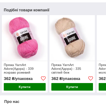
Подібні товари компанії
Пряжа YarnArt
Пряжа YarnArt
Пряж
Adore(Адора) - 339
Adore(Адора) - 335
Ador
яскраво рожевий
світлий беж
мол
362
362
362
₴/упаковка
₴/упаковка
Купити
Купити
Про нас