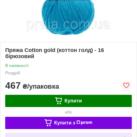
Пряжа Cotton gold (коттон голд) - 16
бірюзовий
В наявності
Роздріб
467
₴/упаковка
Купити
або
Купити з