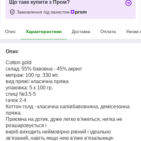
Що таке купити з Пром?
Замовлення під захистом
Опис
Характеристики
Доставка
Оплата
Умови 
Опис
Cotton gold
склад: 55% бавовна - 45% акрил
метраж: 100 гр. 330 мт.
вид пряжі: класична пряжа
упаковка: 5 x 100 гр.
спиці №3,5-5
гачок 2-4
Коттон голд - класична напівбавовняна, демісезонна
пряжа.
Приємна на дотик, дуже легко в'яжеться, нитка не
розшаровується і
виріб виходить неймовірно рівний і ідеально
зв'язаний, навіть якщо нею в'яже в'язальниця-