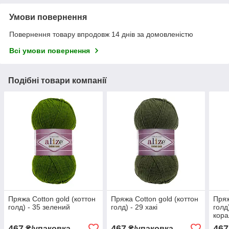
Умови повернення
Повернення товару впродовж 14 днів за домовленістю
Всі умови повернення
Подібні товари компанії
Пряжа Cotton gold (коттон
Пряжа Cotton gold (коттон
Пряж
голд) - 35 зелений
голд) - 29 хакі
голд
кора
467
467
467
₴/упаковка
₴/упаковка