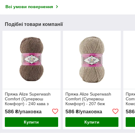
Всі умови повернення
Подібні товари компанії
Пряжа Alize Superwash
Пряжа Alize Superwash
Пряж
Comfort (Супервош
Comfort (Супервош
Comf
Комфорт) - 240 кава з
Комфорт) - 207 беж
Комф
молоком
меланж
586
586
586
₴/упаковка
₴/упаковка
Купити
Купити