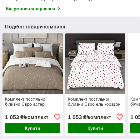
Всі умови повернення
Подібні товари компанії
Комплект постільної
Комплект постільної
Комп
білизни Євро астер
білизни Євро ель коразон
біли
1 053
1 053
1 0
₴/комплект
₴/комплект
Купити
Купити