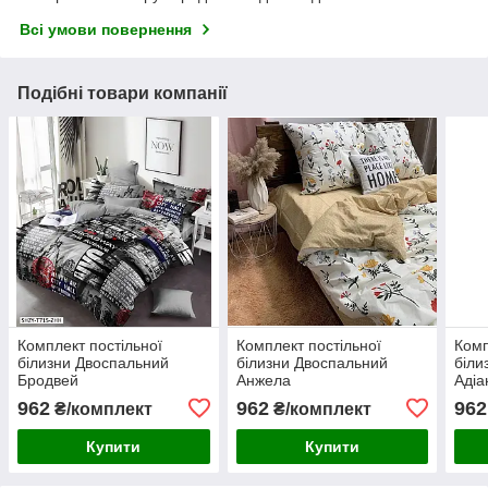
Всі умови повернення
Подібні товари компанії
Комплект постільної
Комплект постільної
Комп
білизни Двоспальний
білизни Двоспальний
біли
Бродвей
Анжела
Адіа
962
962
962
₴/комплект
₴/комплект
Купити
Купити