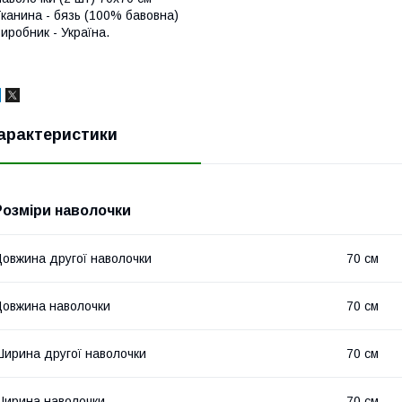
канина - бязь (100% бавовна)
иробник - Україна.
арактеристики
Розміри наволочки
овжина другої наволочки
70 см
овжина наволочки
70 см
ирина другої наволочки
70 см
ирина наволочки
70 см