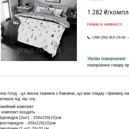
1 282 ₴/компл
Немає в наявності
+380 (50) 916-29-61
повернення товару п
язь Голд - це якісна тканина з бавовни, що має гладку і приємну н
атишок під час сну.
імейний комплект
 комплект входить:
ідковдра (2шт) - 150х220(±5)см
ростирадло - 200х220(±5)см
аволочки (2 шт) 70х70 см