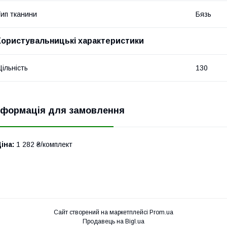
ип тканини
Бязь
Користувальницькі характеристики
ільність
130
нформація для замовлення
іна:
1 282 ₴/комплект
Сайт створений на маркетплейсі
Prom.ua
Продавець на Bigl.ua