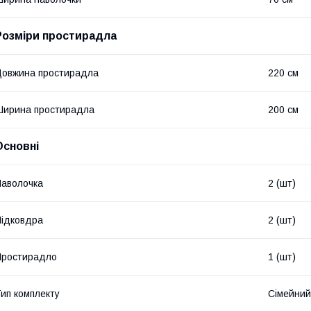
Розміри простирадла
овжина простирадла
220 см
ирина простирадла
200 см
Основні
аволочка
2 (шт)
ідковдра
2 (шт)
Простирадло
1 (шт)
ип комплекту
Сімейний