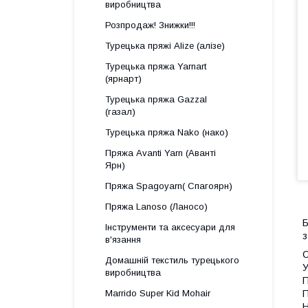
виробництва
Розпродаж! Знижки!!!
Турецька пряжі Alize (алізе)
Турецька пряжа Yarnart
(ярнарт)
Турецька пряжа Gazzal
(газал)
Турецька пряжа Nako (нако)
Пряжа Avanti Yarn (Аванті
Ярн)
Пряжа Spagoyarn( Спагоярн)
Пряжа Lanoso (Ланосо)
Б
Інструменти та аксесуари для
з
в'язання
С
Домашній текстиль турецького
У
виробництва
П
Marrido Super Kid Mohair
П
Н