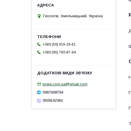
Геологів, Хмельницький, Україна
Д
+380 (50) 916-29-61
Ш
+380 (96) 760-87-94
Н
praja.com.ua@gmail.com
0967608794
П
0509162961
Т