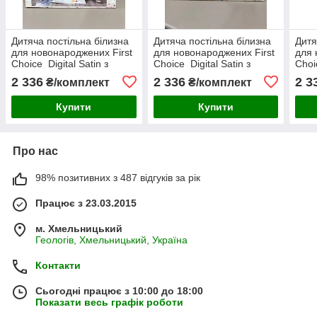
Дитяча постільна білизна
Дитяча постільна білизна
Дитя
для новонароджених First
для новонароджених First
для 
Choice Digital Satin з
Choice Digital Satin з
Choi
пледом
пледом
пле
2 336
2 336
2 3
₴/комплект
₴/комплект
Купити
Купити
Про нас
98% позитивних з 487 відгуків за рік
Працює з 23.03.2015
м. Хмельницький
Геологів, Хмельницький, Україна
Контакти
Сьогодні працює з 10:00 до 18:00
Показати весь графік роботи