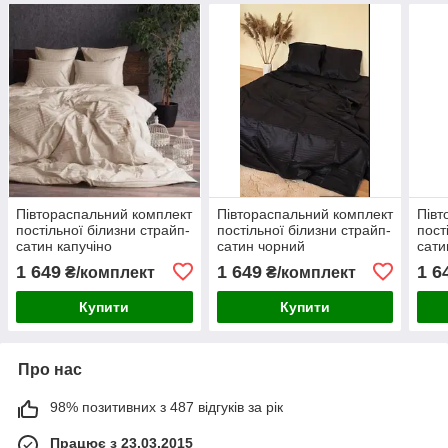
Півтораспальний комплект
Півтораспальний комплект
Півт
постільної білизни страйп-
постільної білизни страйп-
пост
сатин капучіно
сатин чорний
сати
1 649
1 649
1 6
₴/комплект
₴/комплект
Купити
Купити
Про нас
98% позитивних з 487 відгуків за рік
Працює з 23.03.2015