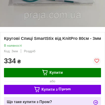
Кругові Спиці SmartStix від KnitPro 80см - 3мм
В наявності
Код: 3мм
Роздріб
334
₴
Купити
або
Купити з
Що таке купити з Пром?