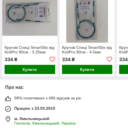
Кругові Спиці SmartStix від
Кругові Спиці SmartStix від
Круг
KnitPro 80см - 3.25мм
KnitPro 80см - 4.5мм
Knit
334
334
334
₴
₴
Купити
Купити
Про нас
98% позитивних з 486 відгуків за рік
Працює з 23.03.2015
м. Хмельницький
Геологів, Хмельницький, Україна