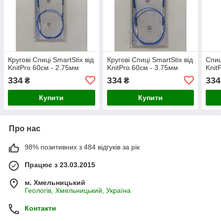
Кругові Спиці SmartStix від
Кругові Спиці SmartStix від
Спиц
KnitPro 60см - 2.75мм
KnitPro 60см - 3.75мм
Knit
334
334
334
₴
₴
Купити
Купити
Про нас
98% позитивних з 484 відгуків за рік
Працює з 23.03.2015
м. Хмельницький
Геологів, Хмельницький, Україна
Контакти