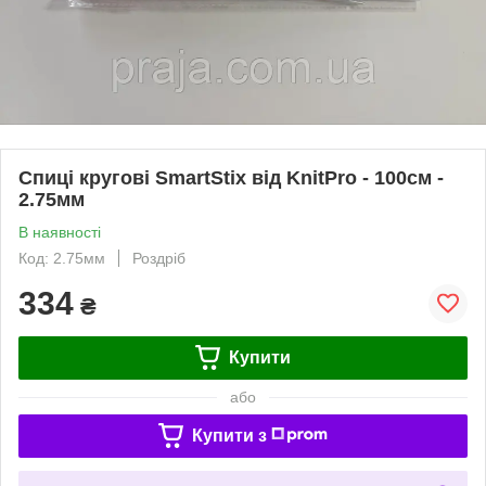
Спиці кругові SmartStix від KnitPro - 100см -
2.75мм
В наявності
Код: 2.75мм
Роздріб
334
₴
Купити
або
Купити з