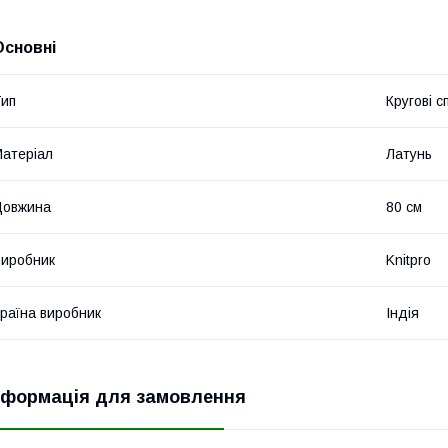
Основні
ип
Кругові с
атеріал
Латунь
Довжина
80 см
иробник
Knitpro
раїна виробник
Індія
нформація для замовлення