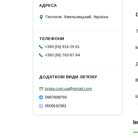
Геологів, Хмельницький, Україна
Т
+380 (50) 916-29-61
М
+380 (96) 760-87-94
В
praja.com.ua@gmail.com
К
0967608794
0509162961
І