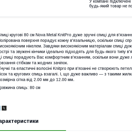
У компанії підключені
будь-який товар не п
пиці кругові 80 см Nova Metal KnitPro дуже зручні спиці для в'язанн
олірована поверхня порадує кожну в'язальницю, оскільки спиці спр
исокоякісним нікелем. Завдяки високоякісним матеріалам спиці дуж
острі та звужені кінчики ідеально підходять для будь-якого типу в'
і спиці порадують Вас комфортним в'язанням, оскільки вони дуже л
овзання стібкам та жодних зачіпок.
нучкі та еластичні волосіні Knitpro при в'язанні не створюють пет
ісок та кругових спиць взагалі. І, що дуже важливо — з такими жилк
озмірна сітка від 2.00 мм до 12.00 мм.
овжина спиць: 80 см
арактеристики