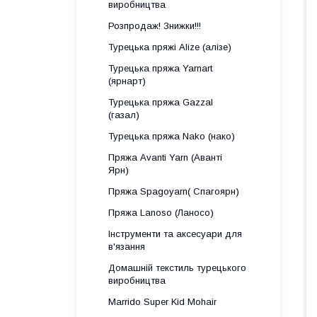
виробництва
Розпродаж! Знижки!!!
Турецька пряжі Alize (алізе)
Турецька пряжа Yarnart
(ярнарт)
Турецька пряжа Gazzal
(газал)
Турецька пряжа Nako (нако)
Пряжа Avanti Yarn (Аванті
Ярн)
Пряжа Spagoyarn( Спагоярн)
Пряжа Lanoso (Ланосо)
Інструменти та аксесуари для
в'язання
Домашній текстиль турецького
виробництва
Marrido Super Kid Mohair