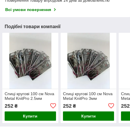
Повернення товару впродовж 14 днів за домовленістю
Всі умови повернення
Подібні товари компанії
Спиці кругові 100 см Nova
Спиці кругові 100 см Nova
Спиц
Metal KnitPro 2.5мм
Metal KnitPro 3мм
Meta
252
252
252
₴
₴
Купити
Купити