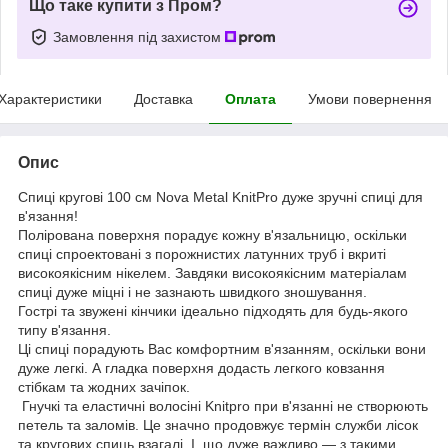
Що таке купити з Пром?
Замовлення під захистом
Характеристики
Доставка
Оплата
Умови повернення
Опис
Спиці кругові 100 см Nova Metal KnitPro дуже зручні спиці для
в'язання!
Полірована поверхня порадує кожну в'язальницю, оскільки
спиці спроектовані з порожнистих латунних труб і вкриті
високоякісним нікелем. Завдяки високоякісним матеріалам
спиці дуже міцні і не зазнають швидкого зношування.
Гострі та звужені кінчики ідеально підходять для будь-якого
типу в'язання.
Ці спиці порадують Вас комфортним в'язанням, оскільки вони
дуже легкі. А гладка поверхня додасть легкого ковзання
стібкам та жодних зачіпок.
Гнучкі та еластичні волосіні Knitpro при в'язанні не створюють
петель та заломів. Це значно продовжує термін служби лісок
та кругових спиць взагалі. І, що дуже важливо — з такими