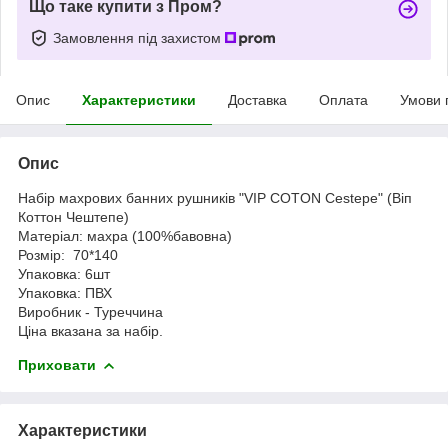
Що таке купити з Пром?
Замовлення під захистом
Опис
Характеристики
Доставка
Оплата
Умови 
Опис
Набір махрових банних рушників "VIP COTON Cestepe" (Віп
Коттон Чештепе)
Матеріал: махра (100%бавовна)
Розмір: 70*140
Упаковка: 6шт
Упаковка: ПВХ
Виробник - Туреччина
Ціна вказана за набір.
Приховати
Характеристики