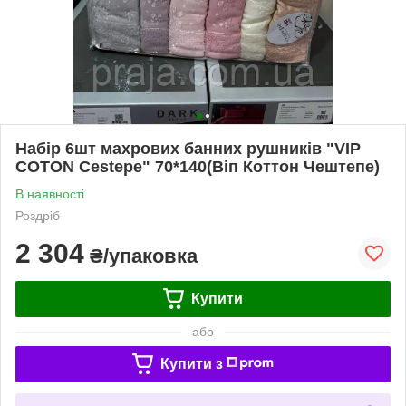
Набір 6шт махрових банних рушників "VIP
COTON Cestepe" 70*140(Віп Коттон Чештепе)
В наявності
Роздріб
2 304
₴/упаковка
Купити
або
Купити з