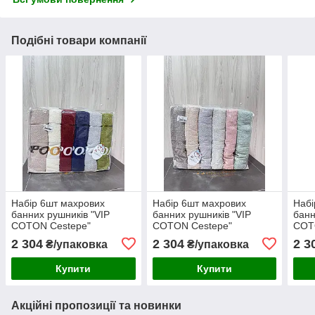
Подібні товари компанії
Набір 6шт махрових
Набір 6шт махрових
Набі
банних рушників "VIP
банних рушників "VIP
банн
COTON Cestepe"
COTON Cestepe"
COT
70*140(Віп Коттон
70*140(Віп Коттон
70*1
2 304
2 304
2 3
₴/упаковка
₴/упаковка
Чештепе)
Чештепе)
Чеш
Купити
Купити
Акційні пропозиції та новинки