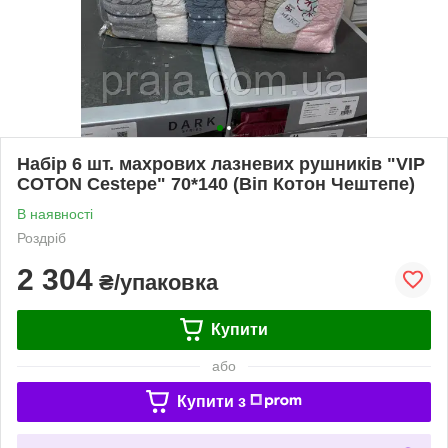
Набір 6 шт. махрових лазневих рушників "VIP
COTON Cestepe" 70*140 (Віп Котон Чештепе)
В наявності
Роздріб
2 304
₴/упаковка
Купити
або
Купити з