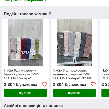
Подібні товари компанії
Набір 6шт махрових
Набір 6 шт. махрових
Набі
банних рушників "VIP
лазневих рушників "VIP
банн
COTON Cestepe"
COTON Cestepe" 70*140
COT
70*140(Віп Коттон
(Віп Котон Чештепе)
70*1
2 304
2 304
2 3
₴/упаковка
₴/упаковка
Чештепе)
Чеш
Купити
Купити
Акційні пропозиції та новинки