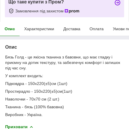
Що таке купити з Пром?
Замовлення під захистом
Опис
Характеристики
Доставка
Оплата
Умови п
Опис
Бязь Голд - це якісна тканина з бавовни, що має гладку і
приємну на дотик текстуру, та забезпечує комфорт і затишок
під час сну.
У комплект входить:
Підковдра - 150x220(±5)см (1шт)
Простирадло - 150х220(±5)см(1шт)
Наволочки - 70х70 см (2 шт.)
Тканина - бязь (100% бавовна)
Виробник - Україна.
Приховати