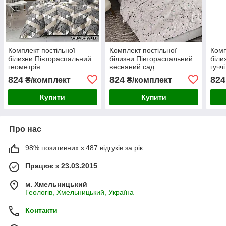
Комплект постільної
Комплект постільної
Комп
білизни Півтораспальний
білизни Півтораспальний
біли
геометрія
весняний сад
гучч
824
824
824
₴/комплект
₴/комплект
Купити
Купити
Про нас
98% позитивних з 487 відгуків за рік
Працює з 23.03.2015
м. Хмельницький
Геологів, Хмельницький, Україна
Контакти