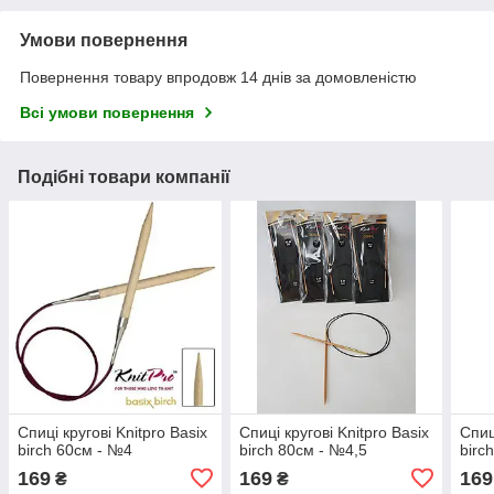
Умови повернення
Повернення товару впродовж 14 днів за домовленістю
Всі умови повернення
Подібні товари компанії
Спиці кругові Knitpro Basix
Спиці кругові Knitpro Basix
Спиц
birch 60см - №4
birch 80см - №4,5
birc
169
169
169
₴
₴