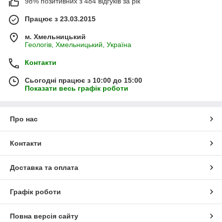
98% позитивних з 484 відгуків за рік
виріб виходить неймовірно рівний і ідеально
зв'язаний, навіть якщо нею в'яже в'язальниця-
Працює з 23.03.2015
початківець. Процес в'язання приносить задоволення
і при в'язанні гачком, так і при в'язанні спицями.
м. Хмельницький
Геологів, Хмельницький, Україна
Контакти
Сьогодні працює з 10:00 до 15:00
Показати весь графік роботи
Про нас
Контакти
Доставка та оплата
Графік роботи
Повна версія сайту