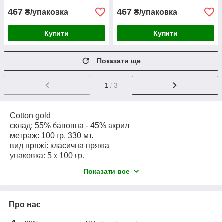
467
467
₴/упаковка
₴/упаковка
Купити
Купити
Показати ще
1
/ 3
Cotton gold
склад: 55% бавовна - 45% акрил
метраж: 100 гр. 330 мт.
вид пряжі: класична пряжа
упаковка: 5 x 100 гр.
спиці №3,5-5
Показати все
гачок 2-4
Коттон голд - класична напівбавовняна, демісезонна
пряжа.
Про нас
Приємна на дотик, дуже легко в'яжеться, нитка не
розшаровується і