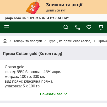
praja.com.ua "ПРЯЖА ДЛЯ В'ЯЗАННЯ"
Товари та послуги
Турецька пряжі Alize (алізе)
Пряжа
Пряжа Cotton gold (Котон голд)
Cotton gold
склад: 55% бавовна - 45% акрил
метраж: 100 гр. 330 мт.
вид пряжі: класична пряжа
упаковка: 5 x 100 гр.
спиці №3,5-5
Показати все
гачок 2-4
Коттон голд - класична напівбавовняна, демісезонна
пряжа.